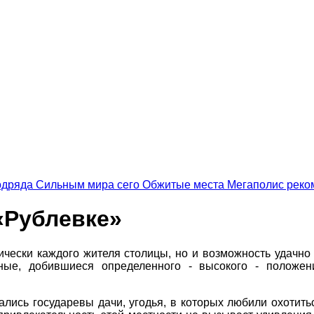
одряда
Сильным мира сего
Обжитые места
Мегаполис реко
«Рублевке»
тически каждого жителя столицы, но и возможность удачн
ые, добившиеся определенного - высокого - положени
ись государевы дачи, угодья, в которых любили охотитьс